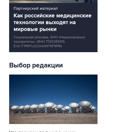
Партнерский материал
Как российские медицинские
технологии выходят на
мировые рынки
Социальная реклама, АНО «Национальные
приоритеты».
ИНН 7725383515
Erid: F7NfYUJCUneVdTRF8PRs
Выбор редакции