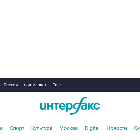
с-Россия
Финмаркет
Еще...
а
Спорт
Культура
Москва
Digital
Новости
С