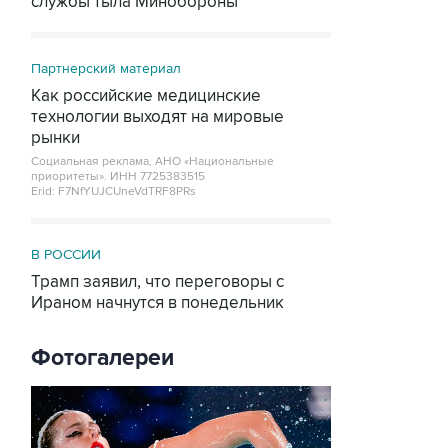
службы тыла Минобороны
Партнерский материал
Как российские медицинские
технологии выходят на мировые
рынки
Социальная реклама, АНО «Национальные
приоритеты».
ИНН 7725383515
Erid: F7NfYUJCUneVdTRF8PRs
В РОССИИ
Трамп заявил, что переговоры с
Ираном начнутся в понедельник
Фотогалереи