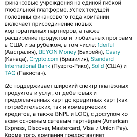
финансовые учреждения на единой гибкой
глобальной платформе. Успех текущей
половины финансового года компании
включает присоединение новых
корпоративных партнёров, а также
расширение продуктов и глобальных программ
в США и за рубежом, в том числе:
1derful
(Австралия),
BEYON Money
(Бахрейн),
Caary
(Канада),
Crypto.com
(Бразилия),
Standard
International Bank
(Пуэрто-Рико),
Solid
(США) и
TAG
(Пакистан).
i2c поддерживает широкий спектр платёжных
продуктов и услуг, от дебетовых и
предоплаченных карт до кредитных карт (как
потребительских, так и коммерческих
кредитов, а также BNPL и LOC), с доступом ко
всем основным сетевым партнёрам (American
Express, Discover, Mastercard, Visa и Union Pay).
Кроме того, компания предоставляет