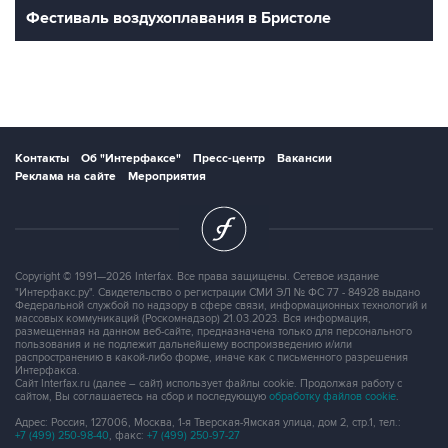
Фестиваль воздухоплавания в Бристоле
Контакты
Об "Интерфаксе"
Пресс-центр
Вакансии
Реклама на сайте
Мероприятия
Copyright © 1991—2026 Interfax. Все права защищены. Сетевое издание
"Интерфакс.ру". Свидетельство о регистрации СМИ ЭЛ № ФС 77 - 84928 выдано
Федеральной службой по надзору в сфере связи, информационных технологий и
массовых коммуникаций (Роскомнадзор) 21.03.2023. Вся информация,
размещенная на данном веб-сайте, предназначена только для персонального
пользования и не подлежит дальнейшему воспроизведению и/или
распространению в какой-либо форме, иначе как с письменного разрешения
Интерфакса.
Сайт Interfax.ru (далее – сайт) использует файлы cookie. Продолжая работу с
сайтом, Вы соглашаетесь на сбор и последующую
обработку файлов cookie
.
Адрес: Россия, 127006, Москва, 1-я Тверская-Ямская улица, дом 2, стр.1, тел.:
+7 (499) 250-98-40
, факс:
+7 (499) 250-97-27