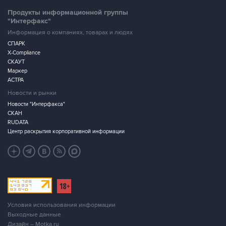
Продукты информационной группы
"Интерфакс"
Информация о компаниях, товарах и людях
СПАРК
X-Compliance
СКАУТ
Маркер
АСТРА
Новости и рынки
Новости "Интерфакса"
СКАН
RUDATA
Центр раскрытия корпоративной информации
Условия использования информации
Выходные данные
Дизайн – Motka.ru