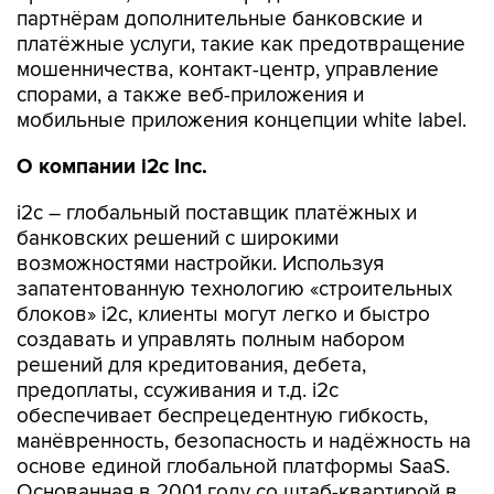
партнёрам дополнительные банковские и
платёжные услуги, такие как предотвращение
мошенничества, контакт-центр, управление
спорами, а также веб-приложения и
мобильные приложения концепции white label.
О компании
i
2
c
Inc
.
i2c – глобальный поставщик платёжных и
банковских решений с широкими
возможностями настройки. Используя
запатентованную технологию «строительных
блоков» i2c, клиенты могут легко и быстро
создавать и управлять полным набором
решений для кредитования, дебета,
предоплаты, ссуживания и т.д. i2c
обеспечивает беспрецедентную гибкость,
манёвренность, безопасность и надёжность на
основе единой глобальной платформы SaaS.
Основанная в 2001 году со штаб-квартирой в