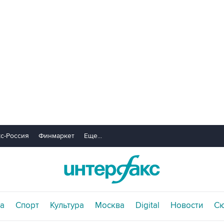
с-Россия
Финмаркет
Еще...
а
Спорт
Культура
Москва
Digital
Новости
С