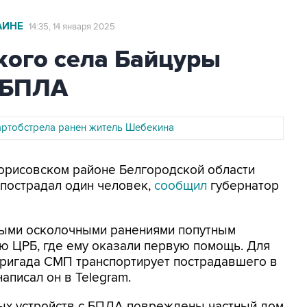
АИНЕ
14:35, 14 января 2025
кого села Байцуры
и БПЛА
 артобстрела ранен житель Шебекина
 Борисовском районе Белгородской области
 пострадал один человек,
сообщил
губернатор
ными осколочными ранениями попутным
ю ЦРБ, где ему оказали первую помощь. Для
ригада СМП транспортирует пострадавшего в
аписал он в Telegram.
ных устройств с БПЛА повреждены частный дом