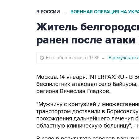
В РОССИИ
ВОЕННАЯ ОПЕРАЦИЯ НА УКР
→
Житель белгородс
ранен после атак
Есть обновление от 17:36
→
В результате
Москва. 14 января. INTERFAX.RU - В
беспилотник атаковал село Байцуры,
региона Вячеслав Гладков.
"Мужчину с контузией и множествен
транспортом доставили в Борисовску
прохождения дальнейшего лечения б
областную клиническую больницу", - н
В селе в результате сбросов взрыв