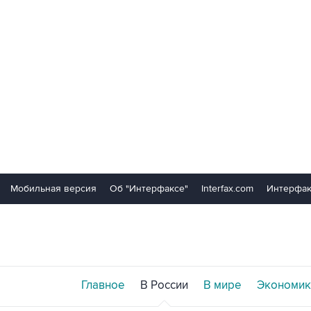
Мобильная версия
Об "Интерфаксе"
Interfax.com
Интерфак
Главное
В России
В мире
Экономик