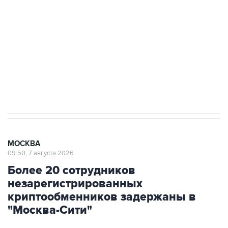
Беспилотные технологии и ИИ на службе у
электросетевых объектов и агрокомплексов
Социальная реклама, АНО «Национальные приоритеты».
ИНН 7725383515 Erid: F7NfYUJCUneVdwcydK6A
Аксенов сообщил о четвертом погибшем в
результате атаки ВСУ на Крым
МОСКВА
09:50, 7 августа 2026
Более 20 сотрудников
незарегистрированных
криптообменников задержаны в
"Москва-Сити"