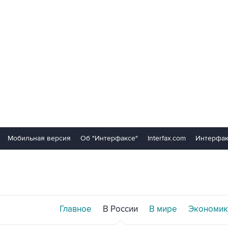
Мобильная версия
Об "Интерфаксе"
Interfax.com
Интерфак
Главное
В России
В мире
Экономик