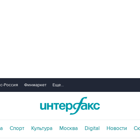
с-Россия
Финмаркет
Еще...
а
Спорт
Культура
Москва
Digital
Новости
С