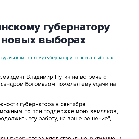
янскому губернатору
а новых выборах
л удачи камчатскому губернатору на новых выборах
Президент Владимир Путин на встрече с
ксандром Богомазом пожелал ему удачи на
жности губернатора в сентябре
озможным, то при поддержке моих земляков,
родолжить эту работу, на ваше решение", -
ды губернатора идет стабильно, ритмично, и