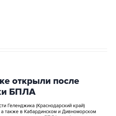
НН 7725383515 Erid: F7NfYUJCUneVdwcydK6A
2027 года импорт, выпуск и обращение
ке открыли после
аки БПЛА
асти Геленджика (Краснодарский край)
, а также в Кабардинском и Дивноморском