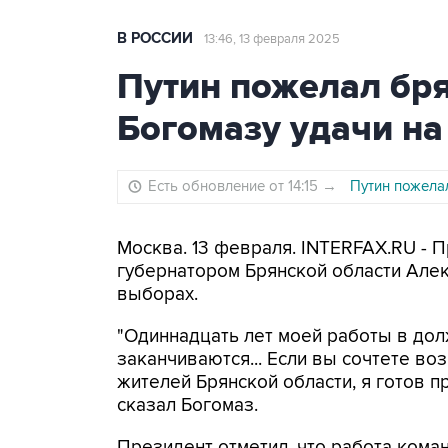
В РОССИИ
13:46, 13 февраля 2025
Путин пожелал бр
Богомазу удачи н
Есть обновление от 14:15
→
Путин пожела
Москва. 13 февраля. INTERFAX.RU - 
губернатором Брянской области Але
выборах.
"Одиннадцать лет моей работы в дол
заканчиваются... Если вы сочтете в
жителей Брянской области, я готов п
сказал Богомаз.
Президент отметил, что работа коман