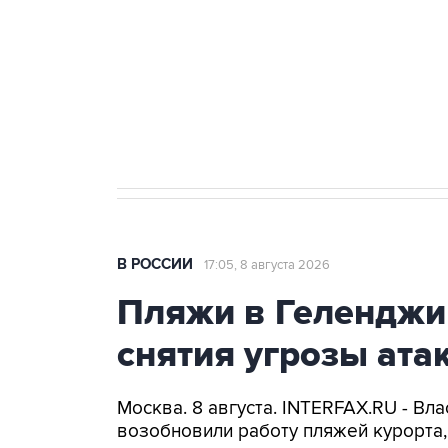
агрокомплексов
Социальная реклама, АНО «Национальные приоритеты».
И
Кабмин РФ разрешил до 1 июля 
бензина Евро 2, Евро 3, Евро 4
В РОССИИ
17:05, 8 августа 2026
Пляжи в Геленджи
снятия угрозы ат
Москва. 8 августа. INTERFAX.RU - Вл
возобновили работу пляжей курорта