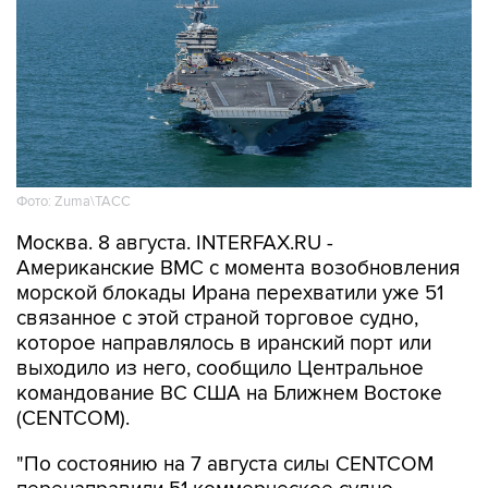
Фото: Zuma\ТАСС
Москва. 8 августа. INTERFAX.RU -
Американские ВМС с момента возобновления
морской блокады Ирана перехватили уже 51
связанное с этой страной торговое судно,
которое направлялось в иранский порт или
выходило из него, сообщило Центральное
командование ВС США на Ближнем Востоке
(CENTCOM).
"По состоянию на 7 августа силы CENTCOM
перенаправили 51 коммерческое судно,
вывели из строя два и провели досмотр еще