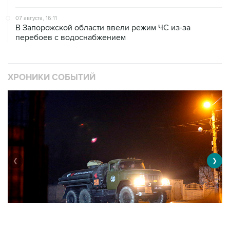
В Запорожской области ввели режим ЧС из-за
перебоев с водоснабжением
ХРОНИКИ СОБЫТИЙ
❮
❯
Военная операция на Украине
О