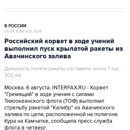
В РОССИИ
05:04, 6 августа 2026
Российский корвет в ходе учений
выполнил пуск крылатой ракеты из
Авачинского залива
Дальность полета ракеты составила около 1 тыс.
300 км
Москва. 6 августа. INTERFAX.RU - Корвет
"Гремящий" в ходе учения с силами
Тихоокеанского флота (ТОФ) выполнил
стрельбу ракетой "Калибр" из Авачинского
залива по цели, расположенной на полигоне
Кура на Камчатке, сообщила пресс-служба
флота в четверг.
"В расчетное время ракета успешно поразила