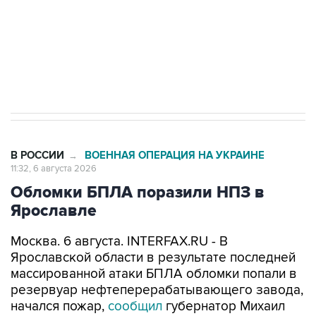
Социальная реклама, АНО «Национальные приоритеты».
ИНН 7725383515 Erid: F7NfYUJCUneVdTRF8PRs
Трамп заявил, что переговоры с Ираном
начнутся в понедельник
В РОССИИ
ВОЕННАЯ ОПЕРАЦИЯ НА УКРАИНЕ
→
11:32, 6 августа 2026
Обломки БПЛА поразили НПЗ в
Ярославле
Москва. 6 августа. INTERFAX.RU - В
Ярославской области в результате последней
массированной атаки БПЛА обломки попали в
резервуар нефтеперерабатывающего завода,
начался пожар,
сообщил
губернатор Михаил