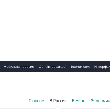
Мобильная версия
Об "Интерфаксе"
Interfax.com
Интерфак
Главное
В России
В мире
Экономик