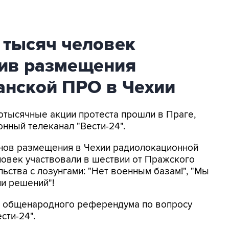
 тысяч человек
тив размещения
анской ПРО в Чехии
отысячные акции протеста прошли в Праге,
нный телеканал "Вести-24".
нов размещения в Чехии радиолокационной
ловек участвовали в шествии от Пражского
ьства с лозунгами: "Нет военным базам!", "Мы
ии решений"!
 общенародного референдума по вопросу
ти-24".