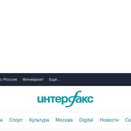
с-Россия
Финмаркет
Еще...
а
Спорт
Культура
Москва
Digital
Новости
С