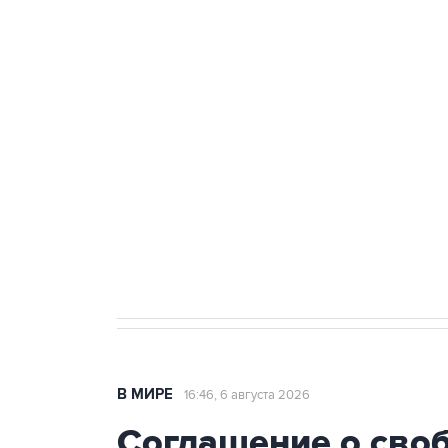
Удмуртии
Путин сообщил о решении сосре
тыла Минобороны
Как российские медицинские т
Социальная реклама, АНО «Национальные приоритеты».
И
Трамп заявил, что переговоры 
В МИРЕ
16:46, 6 августа 2026
Соглашение о сво