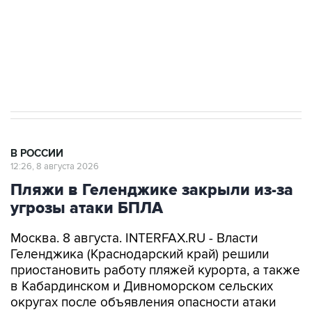
ИНН 7725383515 Erid: F7NfYUJCUneVdwcydK6A
Кабмин РФ разрешил до 1 июля 2027 года
импорт, выпуск и обращение бензина Евро 2,
Евро 3, Евро 4
В РОССИИ
12:26, 8 августа 2026
Пляжи в Геленджике закрыли из-за
угрозы атаки БПЛА
Москва. 8 августа. INTERFAX.RU - Власти
Геленджика (Краснодарский край) решили
приостановить работу пляжей курорта, а также
в Кабардинском и Дивноморском сельских
округах после объявления опасности атаки