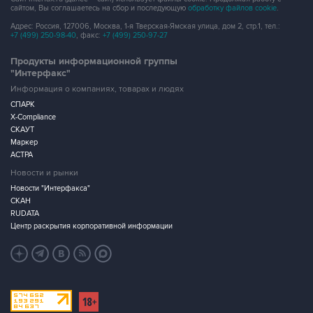
сайтом, Вы соглашаетесь на сбор и последующую
обработку файлов cookie
.
Адрес: Россия, 127006, Москва, 1-я Тверская-Ямская улица, дом 2, стр.1, тел.:
+7 (499) 250-98-40
, факс:
+7 (499) 250-97-27
Продукты информационной группы
"Интерфакс"
Информация о компаниях, товарах и людях
СПАРК
X-Compliance
СКАУТ
Маркер
АСТРА
Новости и рынки
Новости "Интерфакса"
СКАН
RUDATA
Центр раскрытия корпоративной информации