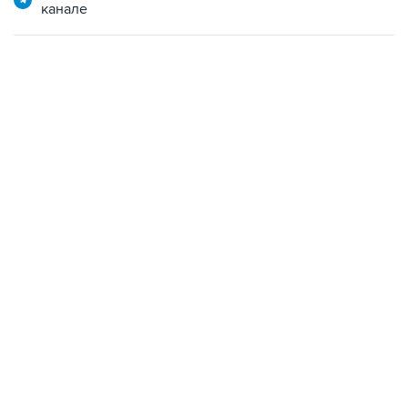
канале
06:42, 8 августа 2026