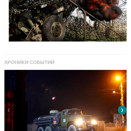
ХРОНИКИ СОБЫТИЙ
❮
❯