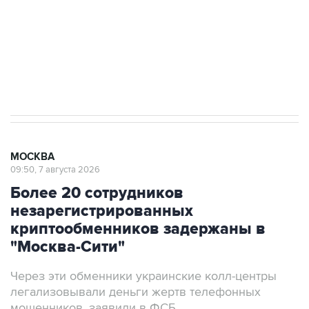
электросетевых объектов и агрокомплексов
Социальная реклама, АНО «Национальные приоритеты».
ИНН 7725383515 Erid: F7NfYUJCUneVdwcydK6A
Аксенов сообщил о четвертом погибшем в
результате атаки ВСУ на Крым
МОСКВА
09:50, 7 августа 2026
Более 20 сотрудников
незарегистрированных
криптообменников задержаны в
"Москва-Сити"
Через эти обменники украинские колл-центры
легализовывали деньги жертв телефонных
мошенников, заявили в ФСБ