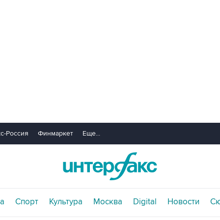
с-Россия
Финмаркет
Еще...
а
Спорт
Культура
Москва
Digital
Новости
С