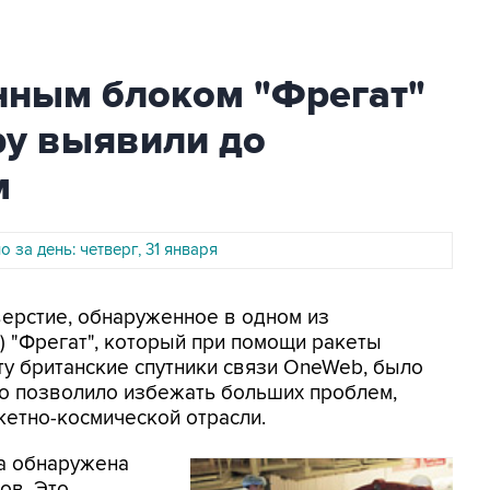
нным блоком "Фрегат"
ру выявили до
м
 за день: четверг, 31 января
верстие, обнаруженное в одном из
) "Фрегат", который при помощи ракеты
у британские спутники связи OneWeb, было
то позволило избежать больших проблем,
кетно-космической отрасли.
а обнаружена
ов. Это