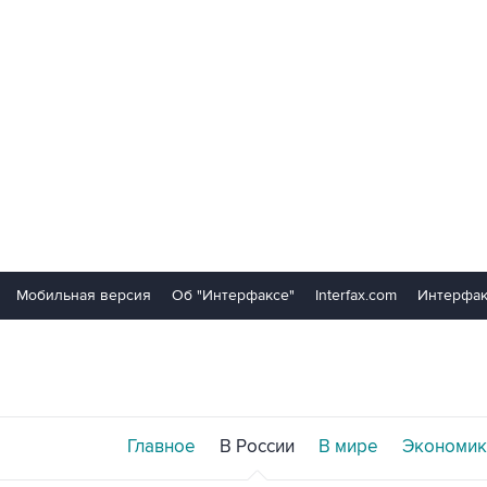
Мобильная версия
Об "Интерфаксе"
Interfax.com
Интерфак
Главное
В России
В мире
Экономик