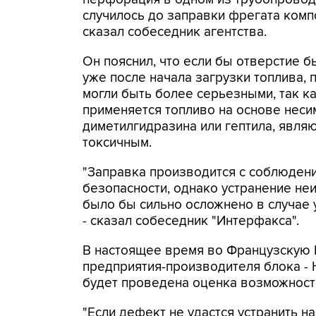
случилось до заправки фрегата компо
сказал собеседник агентства.
Он пояснил, что если бы отверстие 
уже после начала загрузки топлива, 
могли быть более серьезными, так ка
применяется топливо на основе нес
диметилгидразина или гептила, явля
токсичным.
"Заправка производится с соблюден
безопасности, однако устранение не
было бы сильно осложнено в случае у
- сказал собеседник "Интерфакса".
В настоящее время во Французскую 
предприятия-производителя блока -
будет проведена оценка возможности
"Если дефект не удастся устранить н