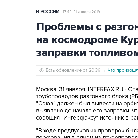
В РОССИИ
17:43, 31 января 2019
Проблемы с разго
на космодроме Ку
заправки топливо
Есть обновление от 20:36
→
Что произошло
Москва. 31 января. INTERFAX.RU - От
трубопроводов разгонного блока (РБ
"Союз" должен был вывести на орбит
выявлено до начала его заправки, ч
сообщил "Интерфаксу" источник в ра
"В ходе предпусковых проверок был
перфорация в одном из трубопровод