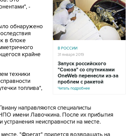
нентами", -
было обнаружено
последствия
к в блоке
имметричного
В РОССИИ
ющегося крайне
31 января 2019
Запуск российского
"Союза" со спутниками
ием техники
OneWeb перенесли из-за
исправности
проблем с ракетой
течки топлива",
Читать подробнее
Гвиану направляются специалисты
 НПО имени Лавочкина. После их прибытия
 устранения неисправности на месте.
а месте, "Фрегат" придется возвращать на