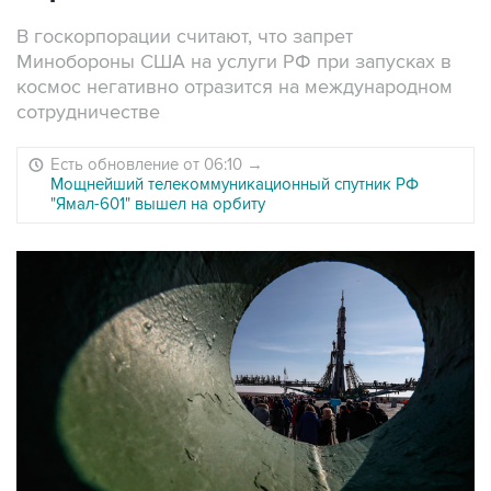
В госкорпорации считают, что запрет
Минобороны США на услуги РФ при запусках в
космос негативно отразится на международном
сотрудничестве
Есть обновление от 06:10
→
Мощнейший телекоммуникационный спутник РФ
"Ямал-601" вышел на орбиту