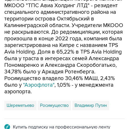
МКООО "ТПС Авиа Холдинг ЛТД" - резидент
специального административного района на
территории острова Октябрьский в
Калининградской области. Учредители МКООО
не раскрываются. До редомициляции, которая
произошла в конце 2022 года, компания была
зарегистрирована на Кипре с названием TPS
Avia Holding. Доля в 65,22% в TPS Avia Holding
была у траста в интересах семей Александра
Пономаренко и Александра Скоробогатько,
34,78% было у Аркадия Ротенберга.
Росимущество владело 30,46% МАШ, 2,43%
было у
"Аэрофлота"
, 1,05% - у менеджмента
аэропорта.
Шереметьево
Росимущество
Владимир Путин
Купить подписку на профессиональную ленту