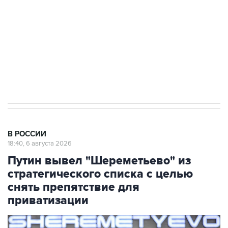
Как российские медицинские технологии
выходят на мировые рынки
Социальная реклама, АНО «Национальные приоритеты».
ИНН 7725383515 Erid: F7NfYUJCUneVdTRF8PRs
Аксенов сообщил о четвертом погибшем в
результате атаки ВСУ на Крым
В РОССИИ
18:40, 6 августа 2026
Путин вывел "Шереметьево" из
стратегического списка с целью
снять препятствие для
приватизации