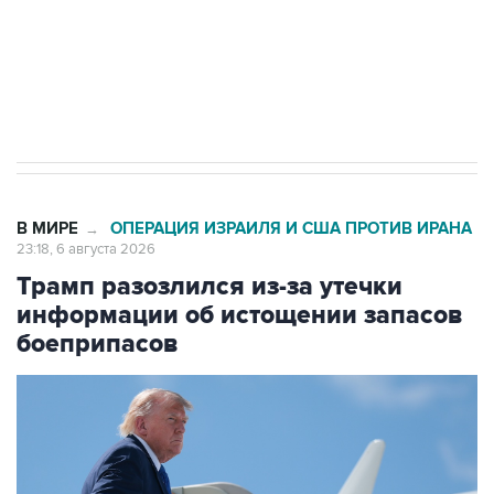
Социальная реклама, АНО «Национальные приоритеты».
ИНН 7725383515 Erid: F7NfYUJCUneVdTRF8PRs
Число погибших при атаке БПЛА под
Геленджиком выросло до шести
В МИРЕ
ОПЕРАЦИЯ ИЗРАИЛЯ И США ПРОТИВ ИРАНА
→
23:18, 6 августа 2026
Трамп разозлился из-за утечки
информации об истощении запасов
боеприпасов