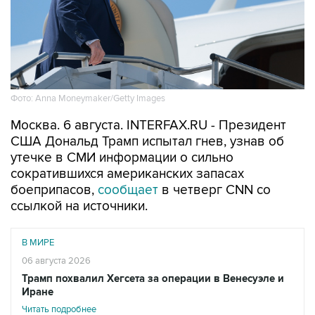
Фото: Anna Moneymaker/Getty Images
Москва. 6 августа. INTERFAX.RU - Президент
США Дональд Трамп испытал гнев, узнав об
утечке в СМИ информации о сильно
сократившихся американских запасах
боеприпасов,
сообщает
в четверг CNN со
ссылкой на источники.
В МИРЕ
06 августа 2026
Трамп похвалил Хегсета за операции в Венесуэле и
Иране
Читать подробнее