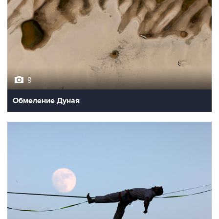
9
Обмеление Дуная