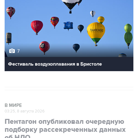
7
Фестиваль воздухоплавания в Бристоле
В МИРЕ
03:25, 8 августа 2026
Пентагон опубликовал очередную
подборку рассекреченных данных
об НЛО