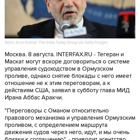
Фото: Arun Kumar/ The India Today Group via Getty Images
Москва. 8 августа. INTERFAX.RU - Тегеран и
Маскат могут вскоре договориться о системе
управления судоходством в Ормузском
проливе, однако снятие блокады с него имеет
отношение не к этим переговорам, а к
действиям США, заявил в субботу глава МИД
Ирана Аббас Аракчи.
"Переговоры с Оманом относительно
правового механизма и управления Ормузским
проливом, с определением маршрута
движения судов через него, идут, и мы очень
близки к соглашению", - приводит агентство