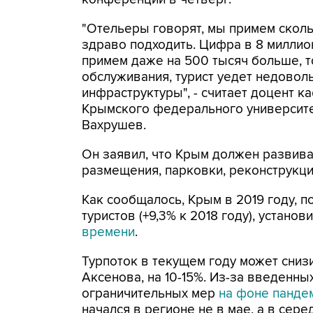
"Отельеры говорят, мы примем скольк
здраво подходить. Цифра в 8 миллио
примем даже на 500 тысяч больше, т
обслуживания, турист уедет недово
инфраструктуры", - считает доцент 
Крымского федерального университе
Вахрушев.
Он заявил, что Крым должен развива
размещения, парковки, реконструкци
Как сообщалось, Крым в 2019 году, п
туристов (+9,3% к 2018 году), устано
времени
.
Турпоток в текущем году может сниз
Аксенова, на 10-15%. Из-за введенны
ограничительных мер
на фоне панде
начался в регионе не в мае, а в сере