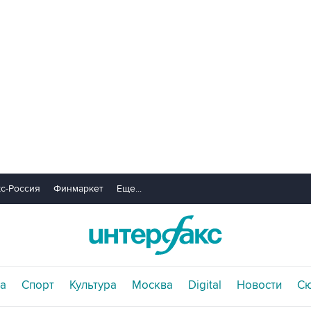
с-Россия
Финмаркет
Еще...
а
Спорт
Культура
Москва
Digital
Новости
С