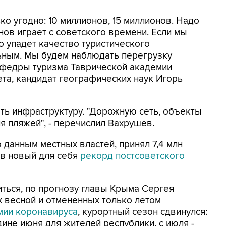
о угодно: 10 миллионов, 15 миллионов. Надо
нов играет с советского времени. Если мы
о упадет качество туристического
льным. Мы будем наблюдать перегрузку
кафедры туризма Таврической академии
та, кандидат географических наук Игорь
ть инфраструктуру. "Дорожную сеть, объекты
я пляжей", - перечислил Вахрушев.
о данным местных властей, принял 7,4 млн
вив новый для себя
рекорд постсоветского
иться, по прогнозу главы Крыма Сергея
х весной и отмененных только летом
мии коронавируса
, курортный сезон сдвинулся:
дине июня для жителей республики, с июля -