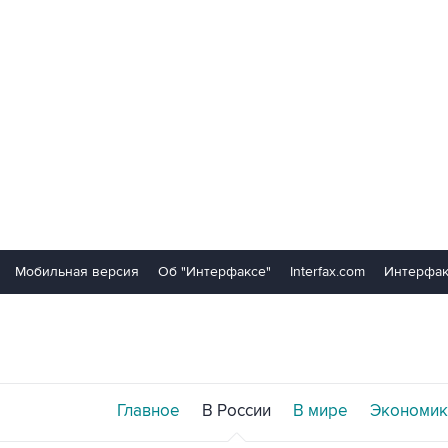
Мобильная версия
Об "Интерфаксе"
Interfax.com
Интерфак
Главное
В России
В мире
Экономик