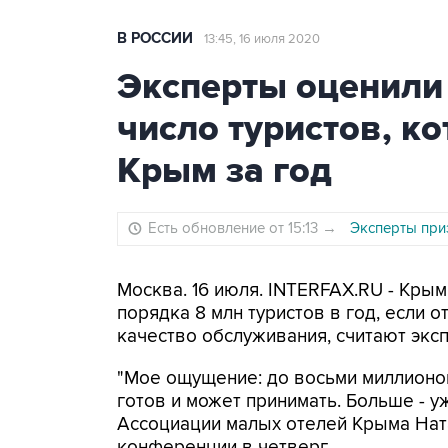
В РОССИИ
13:45, 16 июля 2020
Эксперты оценили
число туристов, к
Крым за год
Есть обновление от 15:13
→
Эксперты при
Москва. 16 июля. INTERFAX.RU - Кры
порядка 8 млн туристов в год, если 
качество обслуживания, считают экс
"Мое ощущение: до восьми миллионов
готов и может принимать. Больше - у
Ассоциации малых отелей Крыма Ната
конференции в четверг.