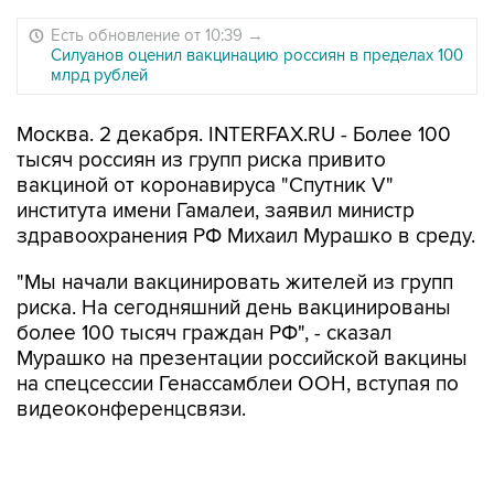
Есть обновление от 10:39
→
Силуанов оценил вакцинацию россиян в пределах 100
млрд рублей
Москва. 2 декабря. INTERFAX.RU - Более 100
тысяч россиян из групп риска привито
вакциной от коронавируса "Спутник V"
института имени Гамалеи, заявил министр
здравоохранения РФ Михаил Мурашко в среду.
"Мы начали вакцинировать жителей из групп
риска. На сегодняшний день вакцинированы
более 100 тысяч граждан РФ", - сказал
Мурашко на презентации российской вакцины
на спецсессии Генассамблеи ООН, вступая по
видеоконференцсвязи.
Ранее в среду также стало известно, что
массовая вакцинация в РФ
начнется уже на