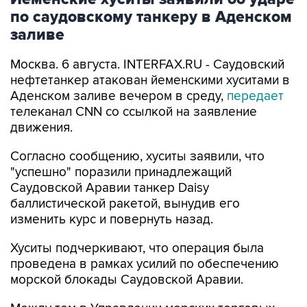
заливе
Москва. 6 августа. INTERFAX.RU - Саудовский
нефтетанкер атакован йеменскими хуситами в
Аденском заливе вечером в среду,
передает
телеканал CNN со ссылкой на заявление
движения.
Согласно сообщению, хуситы заявили, что
"успешно" поразили принадлежащий
Саудовской Аравии танкер Daisy
баллистической ракетой, вынудив его
изменить курс и повернуть назад.
Хуситы подчеркивают, что операция была
проведена в рамках усилий по обеспечению
морской блокады Саудовской Аравии.
Между тем в Управлении морских торговых
операций Великобритании (UKMTO) сообщили