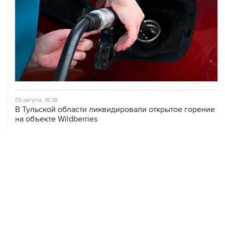
05 августа, 18:38
В Тульской области ликвидировали открытое горение
на объекте Wildberries
05 августа, 17:12
Пожар в ЦНИИмаш локализован, управление полетом
МКС находится под контролем
05 августа, 16:29
Пожар возник на территории ЦНИИмаш в
подмосковном Королеве
ХРОНИКИ СОБЫТИЙ