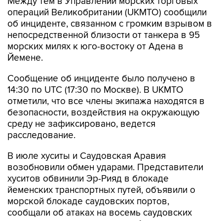
об инциденте, связанном с громким взрывом в
непосредственной близости от танкера в 95
морских милях к юго-востоку от Адена в
Йемене.
Сообщение об инциденте было получено в
14:30 по UTC (17:30 по Москве). В UKMTO
отметили, что все члены экипажа находятся в
безопасности, воздействия на окружающую
среду не зафиксировано, ведется
расследование.
В июле хуситы и Саудовская Аравия
возобновили обмен ударами. Представители
хуситов обвинили Эр-Рияд в блокаде
йеменских транспортных путей, объявили о
морской блокаде саудовских портов,
сообщали об атаках на восемь саудовских
танкеров, а также заявляли об ударах по
объектам нефтяной инфраструктуры на