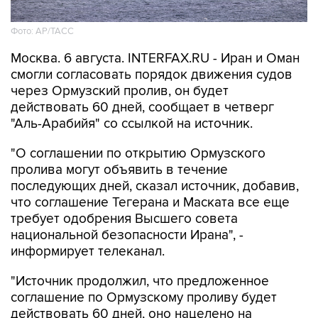
Фото: AP/ТАСС
Москва. 6 августа. INTERFAX.RU - Иран и Оман
смогли согласовать порядок движения судов
через Ормузский пролив, он будет
действовать 60 дней, сообщает в четверг
"Аль-Арабийя" со ссылкой на источник.
"О соглашении по открытию Ормузского
пролива могут объявить в течение
последующих дней, сказал источник, добавив,
что соглашение Тегерана и Маската все еще
требует одобрения Высшего совета
национальной безопасности Ирана", -
информирует телеканал.
"Источник продолжил, что предложенное
соглашение по Ормузскому проливу будет
действовать 60 дней, оно нацелено на
восстановление судоходства. Собеседник
подчеркнул, что 60-дневное соглашение