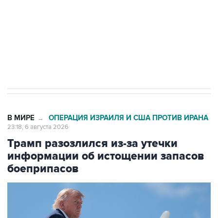
ИНН 7725383515 Erid: F7NfYUJCUneVdTRF8PRs
Число погибших при атаке БПЛА под
Геленджиком выросло до шести
В МИРЕ
ОПЕРАЦИЯ ИЗРАИЛЯ И США ПРОТИВ ИРАНА
→
23:18, 6 августа 2026
Трамп разозлился из-за утечки
информации об истощении запасов
боеприпасов