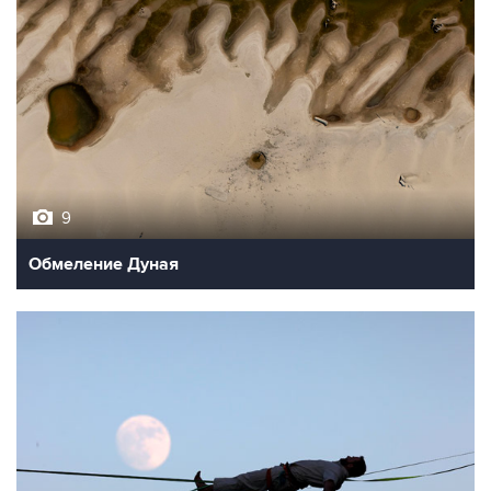
9
Обмеление Дуная