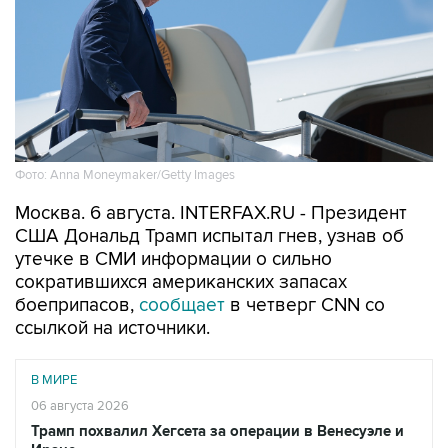
Фото: Anna Moneymaker/Getty Images
Москва. 6 августа. INTERFAX.RU - Президент
США Дональд Трамп испытал гнев, узнав об
утечке в СМИ информации о сильно
сократившихся американских запасах
боеприпасов,
сообщает
в четверг CNN со
ссылкой на источники.
В МИРЕ
06 августа 2026
Трамп похвалил Хегсета за операции в Венесуэле и
Иране
Читать подробнее