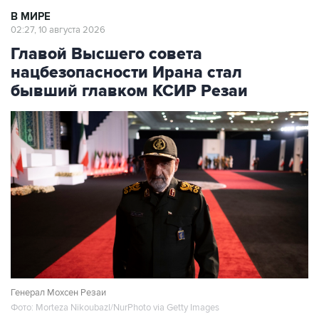
02:27, 10 августа 2026
Главой Высшего совета
нацбезопасности Ирана стал
бывший главком КСИР Резаи
Генерал Мохсен Резаи
Фото: Morteza Nikoubazl/NurPhoto via Getty Images
Москва. 10 августа. INTERFAX.RU - Бывший