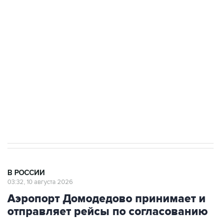
Беспилотные технологии и ИИ на службе у
электросетевых объектов и агрокомплексов
Социальная реклама, АНО «Национальные приоритеты».
ИНН 7725383515 Erid: F7NfYUJCUneVdwcydK6A
Путин вывел "Шереметьево" из
стратегического списка с целью снять
препятствие для приватизации
В РОССИИ
03:32, 10 августа 2026
Аэропорт Домодедово принимает и
отправляет рейсы по согласованию