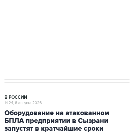
Беспилотные технологии и ИИ на службе у
электросетевых объектов и агрокомплексов
Социальная реклама, АНО «Национальные приоритеты».
ИНН 7725383515 Erid: F7NfYUJCUneVdwcydK6A
Кабмин РФ разрешил до 1 июля 2027 года
импорт, выпуск и обращение бензина Евро 2,
Евро 3, Евро 4
В РОССИИ
14:24, 8 августа 2026
Оборудование на атакованном
БПЛА предприятии в Сызрани
запустят в кратчайшие сроки