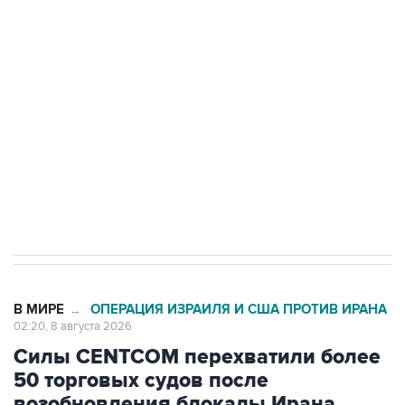
Росгвардии
Беспилотные технологии и ИИ на службе у
электросетевых объектов и агрокомплексов
Социальная реклама, АНО «Национальные приоритеты».
ИНН 7725383515 Erid: F7NfYUJCUneVdwcydK6A
Кабмин РФ разрешил до 1 июля 2027 года
импорт, выпуск и обращение бензина Евро 2,
Евро 3, Евро 4
В МИРЕ
ОПЕРАЦИЯ ИЗРАИЛЯ И США ПРОТИВ ИРАНА
→
02:20, 8 августа 2026
Силы CENTCOM перехватили более
50 торговых судов после
возобновления блокады Ирана