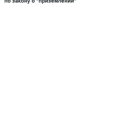
по закону о "приземлении"
22:34, 7 августа 2026
сообщил