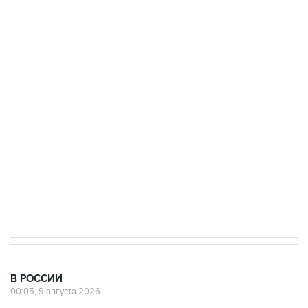
Промышленное предприятие в Самарской
области подверглось атаке БПЛА
Беспилотные технологии и ИИ на службе у
электросетевых объектов и агрокомплексов
Социальная реклама, АНО «Национальные приоритеты».
ИНН 7725383515 Erid: F7NfYUJCUneVdwcydK6A
Кабмин РФ разрешил до 1 июля 2027 года
импорт, выпуск и обращение бензина Евро 2,
Евро 3, Евро 4
В РОССИИ
00:05, 9 августа 2026