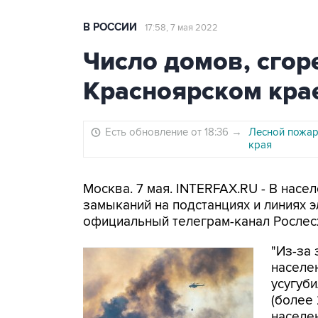
В РОССИИ
17:58, 7 мая 2022
Число домов, сгор
Красноярском крае
Есть обновление от 18:36
→
Лесной пожар
края
Москва. 7 мая. INTERFAX.RU - В насе
замыканий на подстанциях и линиях 
официальный телеграм-канал Рослесх
"Из-за
населе
усугуб
(более 
населе