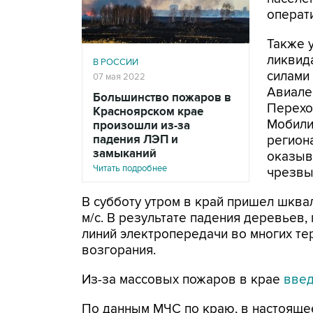
операт
Также у
ликвид
В РОССИИ
силами
07 мая 2022
Авиале
Большинство пожаров в
Перехо
Красноярском крае
Мобили
произошли из-за
падения ЛЭП и
регион
замыканий
оказыв
Читать подробнее
чрезвы
В субботу утром в край пришел шква
м/с. В результате падения деревьев,
линий электропередачи во многих т
возгорания.
Из-за массовых пожаров в крае
вве
По данным МЧС по краю, в настояще