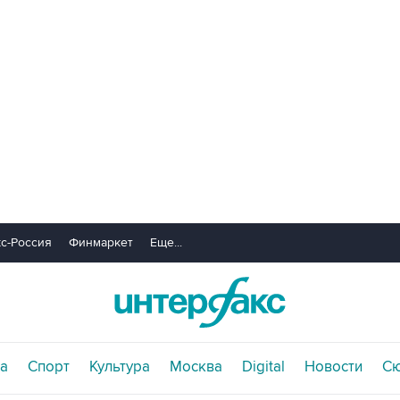
с-Россия
Финмаркет
Еще...
а
Спорт
Культура
Москва
Digital
Новости
С