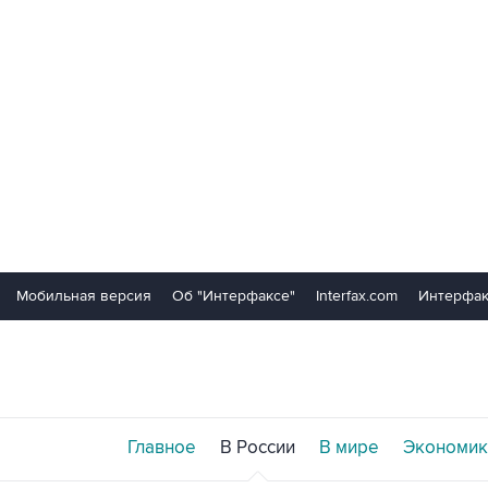
Мобильная версия
Об "Интерфаксе"
Interfax.com
Интерфак
Главное
В России
В мире
Экономик