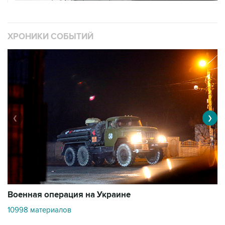
ХРОНИКИ СОБЫТИЙ
❮
❯
Военная операция на Украине
О
10998 материалов
3