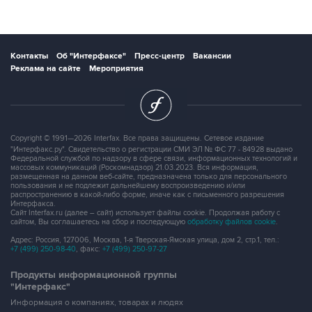
Контакты
Об "Интерфаксе"
Пресс-центр
Вакансии
Реклама на сайте
Мероприятия
Copyright © 1991—2026 Interfax. Все права защищены. Сетевое издание
"Интерфакс.ру". Свидетельство о регистрации СМИ ЭЛ № ФС 77 - 84928 выдано
Федеральной службой по надзору в сфере связи, информационных технологий и
массовых коммуникаций (Роскомнадзор) 21.03.2023. Вся информация,
размещенная на данном веб-сайте, предназначена только для персонального
пользования и не подлежит дальнейшему воспроизведению и/или
распространению в какой-либо форме, иначе как с письменного разрешения
Интерфакса.
Сайт Interfax.ru (далее – сайт) использует файлы cookie. Продолжая работу с
сайтом, Вы соглашаетесь на сбор и последующую
обработку файлов cookie
.
Адрес: Россия, 127006, Москва, 1-я Тверская-Ямская улица, дом 2, стр.1, тел.:
+7 (499) 250-98-40
, факс:
+7 (499) 250-97-27
Продукты информационной группы
"Интерфакс"
Информация о компаниях, товарах и людях