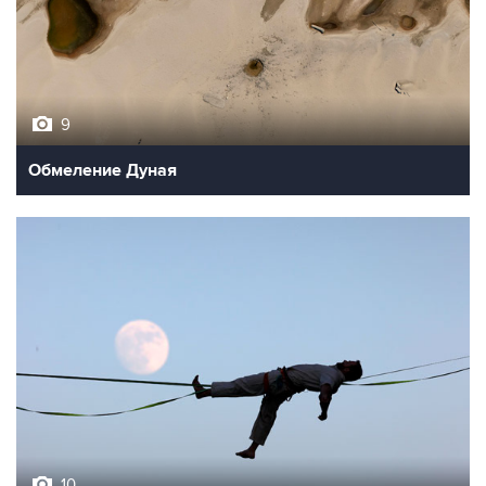
9
Обмеление Дуная
10