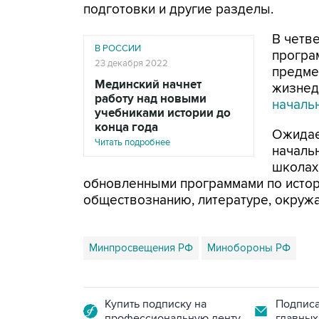
подготовки и другие разделы.
В четв
В РОССИИ
програ
23 декабря 2022
предме
Мединский начнет
жизнед
работу над новыми
началь
учебниками истории до
конца года
Ожидае
Читать подробнее
началь
школах 
обновленными программами по истори
обществознанию, литературе, окруж
Минпросвещения РФ
Минобороны РФ
Купить подписку на
Подписа
профессиональную ленту
главных