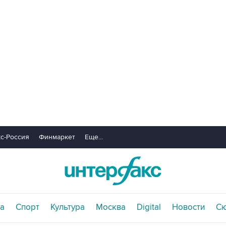
с-Россия
Финмаркет
Еще...
а
Спорт
Культура
Москва
Digital
Новости
С