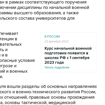
тан в рамках соответствующего поручения
ключении дисциплины по начальной военной
раммы высшего образования, а также
льского состава университетов для
спечивает
В РОССИИ
тенции в
22 декабря 2022
овательных
Курс начальной военной
ть и
подготовки появится в
 и в
школах РФ с 1 сентября
опасные условия
2023 года
угрозе и
Читать подробнее
ий и военных
и.
дуля вошли разделы об основных направлениях
ского и военно-технического развития России,
ых отношений, правовые основы прохождения
а, основы тактической, медицинской