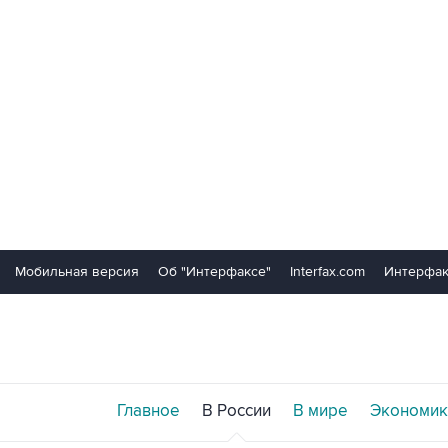
Мобильная версия
Об "Интерфаксе"
Interfax.com
Интерфак
Главное
В России
В мире
Экономик