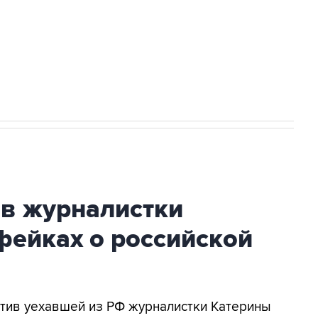
НН 7725383515 Erid: F7NfYUJCUneVdwcydK6A
огибшем в результате атаки ВСУ на
ив журналистки
фейках о российской
ротив уехавшей из РФ журналистки Катерины