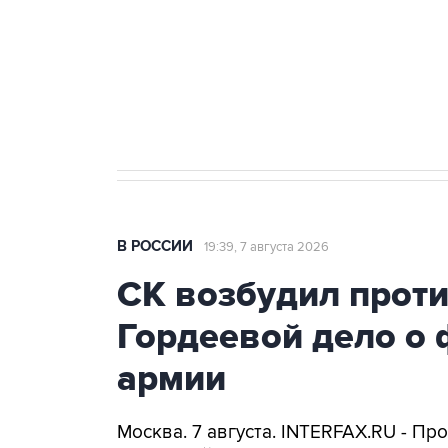
Социальная реклама, АНО «Национальные приоритеты».
И
Аксенов сообщил о четвертом п
Крым
В РОССИИ
19:39, 7 августа 2026
СК возбудил прот
Гордеевой дело о 
армии
Москва. 7 августа. INTERFAX.RU - П