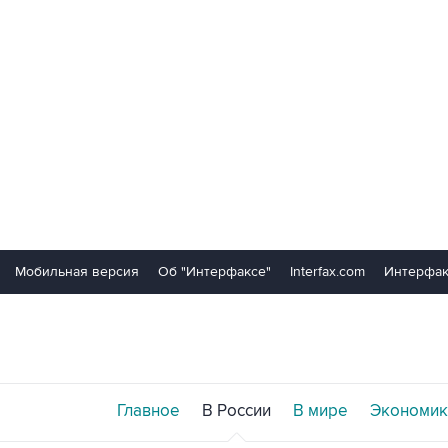
Мобильная версия
Об "Интерфаксе"
Interfax.com
Интерфак
Главное
В России
В мире
Экономик