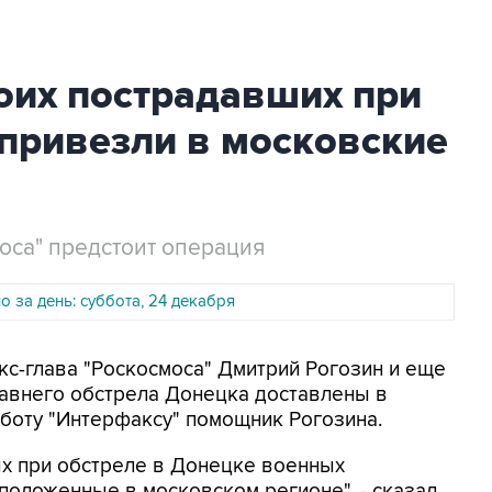
оих пострадавших при
привезли в московские
са" предстоит операция
 за день: суббота, 24 декабря
кс-глава "Роскосмоса" Дмитрий Рогозин и еще
давнего обстрела Донецка доставлены в
бботу "Интерфаксу" помощник Рогозина.
ых при обстреле в Донецке военных
сположенные в московском регионе", - сказал