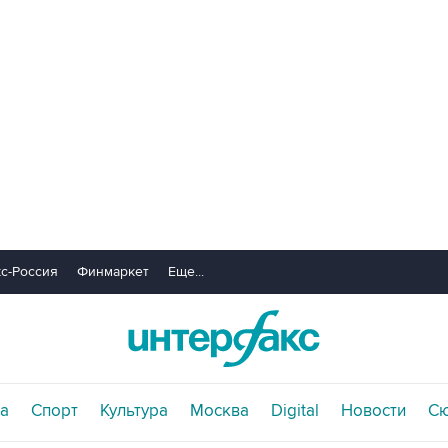
с-Россия
Финмаркет
Еще...
а
Спорт
Культура
Москва
Digital
Новости
С