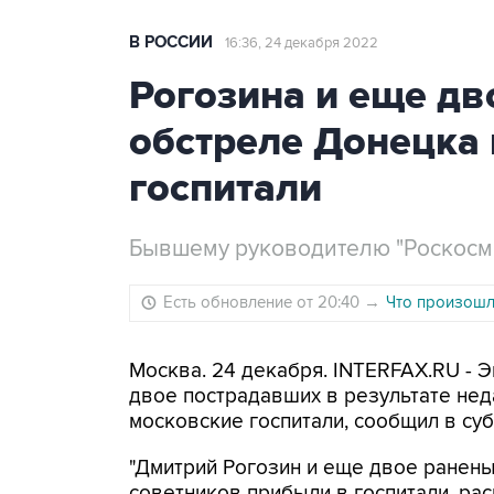
В РОССИИ
16:36, 24 декабря 2022
Рогозина и еще дв
обстреле Донецка 
госпитали
Бывшему руководителю "Роскосмо
Есть обновление от 20:40
→
Что произошло
Москва. 24 декабря. INTERFAX.RU - Э
двое пострадавших в результате не
московские госпитали, сообщил в су
"Дмитрий Рогозин и еще двое ранен
советников прибыли в госпитали, ра