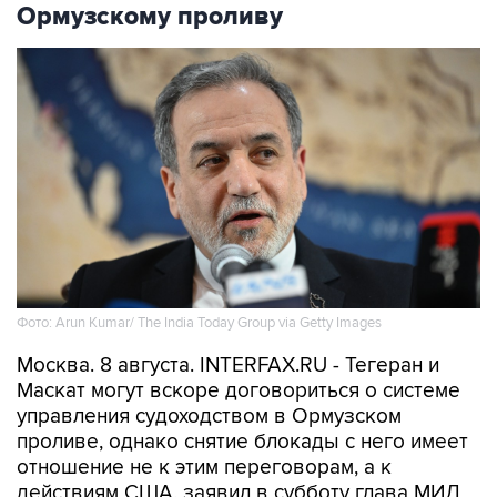
Ормузскому проливу
Фото: Arun Kumar/ The India Today Group via Getty Images
Москва. 8 августа. INTERFAX.RU - Тегеран и
Маскат могут вскоре договориться о системе
управления судоходством в Ормузском
проливе, однако снятие блокады с него имеет
отношение не к этим переговорам, а к
действиям США, заявил в субботу глава МИД