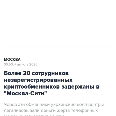
выходят на мировые рынки
Социальная реклама, АНО «Национальные приоритеты».
ИНН 7725383515 Erid: F7NfYUJCUneVdTRF8PRs
Аксенов сообщил о четвертом погибшем в
результате атаки ВСУ на Крым
МОСКВА
09:50, 7 августа 2026
Более 20 сотрудников
незарегистрированных
криптообменников задержаны в
"Москва-Сити"
Через эти обменники украинские колл-центры
легализовывали деньги жертв телефонных