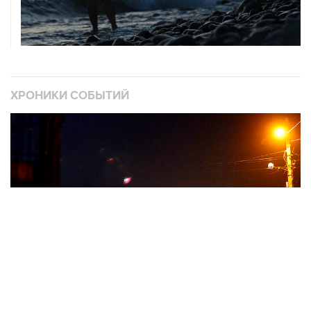
ХРОНИКИ СОБЫТИЙ
❮
❯