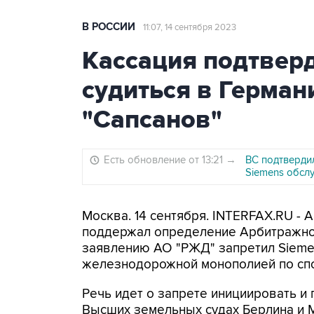
В РОССИИ
11:07, 14 сентября 2023
Кассация подтверд
судиться в Герман
"Сапсанов"
Есть обновление от 13:21
→
ВС подтверди
Siemens обсл
Москва. 14 сентября. INTERFAX.RU -
поддержал определение Арбитражног
заявлению АО "РЖД" запретил Siemens
железнодорожной монополией по спо
Речь идет о запрете инициировать и
Высших земельных судах Берлина и 