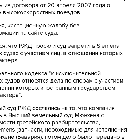
 из договора от 20 апреля 2007 года о
е высокоскоростных поездов.
ия, кассационную жалобу без
рмации на сайте суда.
я, что РЖД просили суд запретить Siemens
 судах с участием лиц, в отношении которых
ктера.
уального кодекса "к исключительной
 судов относятся дела по спорам с участием
шении которых иностранным государством
актера".
й суд РЖД сослались на то, что компания
сь в Высший земельный суд Мюнхена с
мости третейского разбирательства,
emens (запчасти, необходимые для исполнения
нхене (Бавария), потом дело было передано в