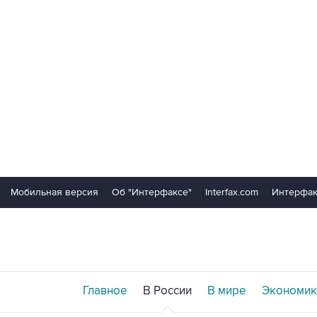
Мобильная версия
Об "Интерфаксе"
Interfax.com
Интерфак
Главное
В России
В мире
Экономик