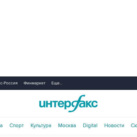
с-Россия
Финмаркет
Еще...
а
Спорт
Культура
Москва
Digital
Новости
С