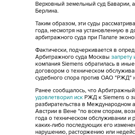
Верховный земельный суд Баварии, а
Берлина.
Таким образом, эти суды рассматрив
года, несмотря на установленную в
арбитражного суда при Палате эконо
Фактически, подчеркивается в опре
Арбитражного суда Москвы
запрету 
компания Siemens обратилась в иные
договором о техническом обслуживан
судебного спора против ОАО "РЖД" н
Ранее сообщалось, что Арбитражный
удовлетворил иск
РЖД к Siemens о з
разбирательства в Международном а
Австрии в Вене "по всем спорам, во
года о техническом обслуживании и 
каких-либо последующих его изменени
нарушению, расторжению или недейст