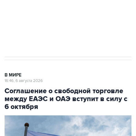
выходят на мировые рынки
Социальная реклама, АНО «Национальные приоритеты».
ИНН 7725383515 Erid: F7NfYUJCUneVdTRF8PRs
Трамп заявил, что переговоры с Ираном
начнутся в понедельник
В МИРЕ
16:46, 6 августа 2026
Соглашение о свободной торговле
между ЕАЭС и ОАЭ вступит в силу с
6 октября