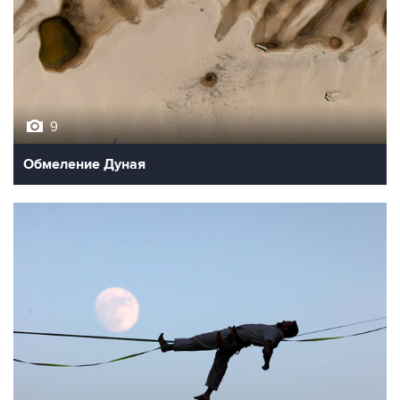
9
Обмеление Дуная