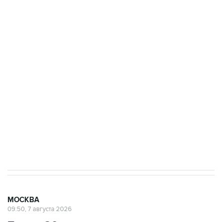
ФСБ сообщила о задержании в Приморье
подростков, готовивших теракт на объекте
Росгвардии
Беспилотные технологии и ИИ на службе у
электросетевых объектов и агрокомплексов
Социальная реклама, АНО «Национальные приоритеты».
ИНН 7725383515 Erid: F7NfYUJCUneVdwcydK6A
Аксенов сообщил о четвертом погибшем в
результате атаки ВСУ на Крым
МОСКВА
09:50, 7 августа 2026