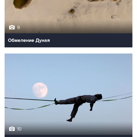
9
Обмеление Дуная
10