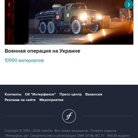
❮
❯
Военная операция на Украине
О
10990 материалов
3
Контакты
Об "Интерфаксе"
Пресс-центр
Вакансии
Реклама на сайте
Мероприятия
Copyright © 1991—2026 Interfax. Все права защищены. Сетевое издание
"Интерфакс.ру". Свидетельство о регистрации СМИ ЭЛ № ФС 77 - 84928 выдано