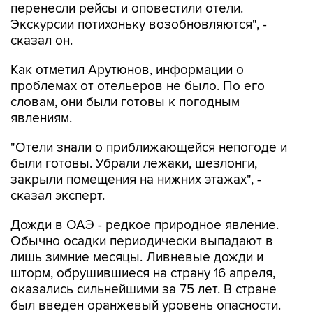
сказал он.
Как отметил Арутюнов, информации о
проблемах от отельеров не было. По его
словам, они были готовы к погодным
явлениям.
"Отели знали о приближающейся непогоде и
были готовы. Убрали лежаки, шезлонги,
закрыли помещения на нижних этажах", -
сказал эксперт.
Дожди в ОАЭ - редкое природное явление.
Обычно осадки периодически выпадают в
лишь зимние месяцы. Ливневые дожди и
шторм, обрушившиеся на страну 16 апреля,
оказались сильнейшими за 75 лет. В стране
был введен оранжевый уровень опасности.
Непогода затронула Дубай, Абу-Даби, Шарджу,
Фуджейру и Рас-эль-Хайму, но больше всего от