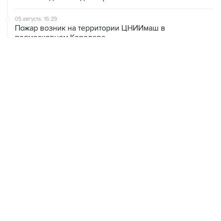
Пожар возник на территории ЦНИИмаш в
подмосковном Королеве
05 августа, 16:15
В Домодедово проверят состояние водных объектов
после повреждения склада бытовой химии
05 августа, 16:10
Неизвестность в части бюджета не позволяет ЦБ
уверенно говорить о скором допснижении ставки
05 августа, 15:24
В Иркутской области экипаж пропавшей Cessna
вышел на связь