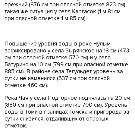
прежний (876 см при опасной отметке 823 см),
такая же ситуация у села Каргасок (1 м 81 см
при опасной отметке 1 м 85 см).
Повышение уровня воды в реке Чулым
зафиксировано у села Зырянское на 18 см (473
см при опасной отметке 570 см) и у села
Батурино на 10 см (799 см при опасной отметке
885 см). В районе села Тегульдет уровень за
сутки не изменился (537 см при опасной
отметке 460 см).
Река Чая у села Подгорное поднялась на 20 см
(880 см при опасной отметке 700 см). Уровень
воды в Томи в границах Томска и пригорода за
сутки снизился, отдаливших от опасных
отметок.
Губернатор Томской области Владимир Мазур
в своем телеграм-канале сообщил, что в зоне