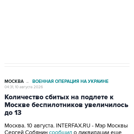
Социальная реклама, АНО «Национальные приоритеты».
ИНН 7725383515 Erid: F7NfYUJCUneVdwcydK6A
Путин вывел "Шереметьево" из
стратегического списка с целью снять
препятствие для приватизации
МОСКВА
ВОЕННАЯ ОПЕРАЦИЯ НА УКРАИНЕ
→
04:31, 10 августа 2026
Количество сбитых на подлете к
Москве беспилотников увеличилось
до 13
Москва. 10 августа. INTERFAX.RU - Мэр Москвы
Сергей Собянин
сообщил
о ликвидации еще
пяти беспилотников, пытавшихся атаковать
столицу.