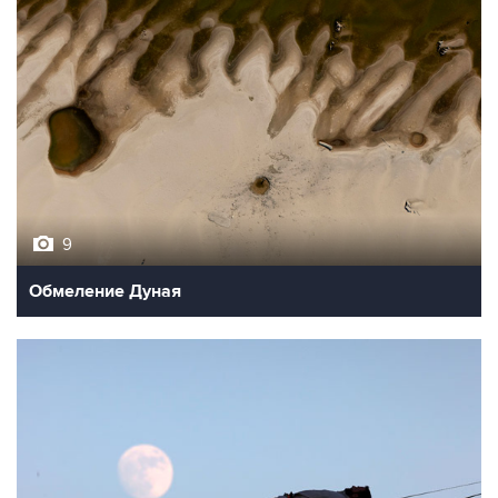
9
Обмеление Дуная