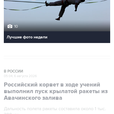
10
Лучшие фото недели
В РОССИИ
05:04, 6 августа 2026
Российский корвет в ходе учений
выполнил пуск крылатой ракеты из
Авачинского залива
Дальность полета ракеты составила около 1 тыс.
300 км