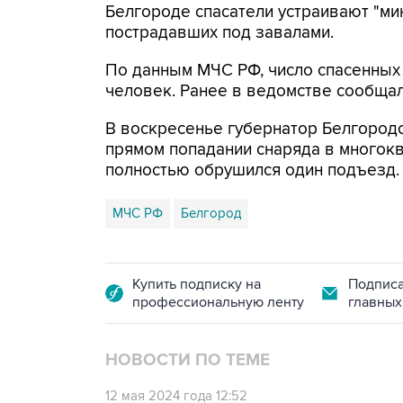
Белгороде спасатели устраивают "ми
пострадавших под завалами.
По данным МЧС РФ, число спасенных 
человек. Ранее в ведомстве сообща
В воскресенье губернатор Белгород
прямом попадании снаряда в многокв
полностью обрушился один подъезд.
МЧС РФ
Белгород
Купить подписку на
Подписа
профессиональную ленту
главных
НОВОСТИ ПО ТЕМЕ
12 мая 2024 года 12:52