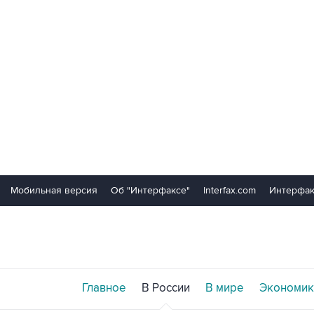
Мобильная версия
Об "Интерфаксе"
Interfax.com
Интерфак
Главное
В России
В мире
Экономик