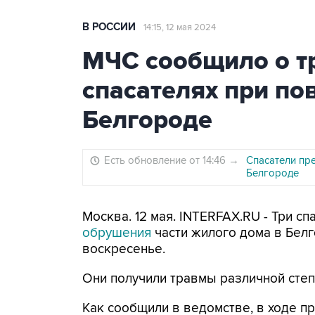
В РОССИИ
14:15, 12 мая 2024
МЧС сообщило о т
спасателях при по
Белгороде
Есть обновление от 14:46
→
Спасатели пр
Белгороде
Москва. 12 мая. INTERFAX.RU - Три с
обрушения
части жилого дома в Бел
воскресенье.
Они получили травмы различной степ
Как сообщили в ведомстве, в ходе п