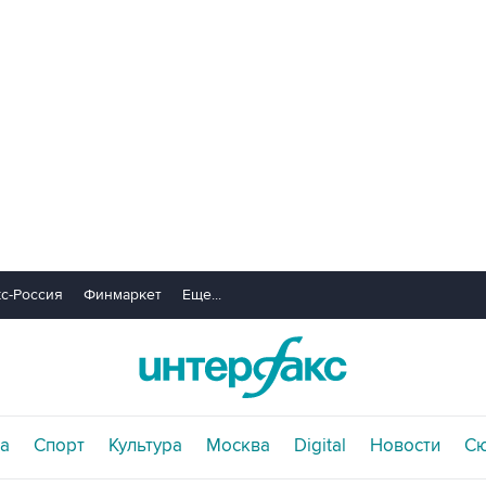
с-Россия
Финмаркет
Еще...
а
Спорт
Культура
Москва
Digital
Новости
С