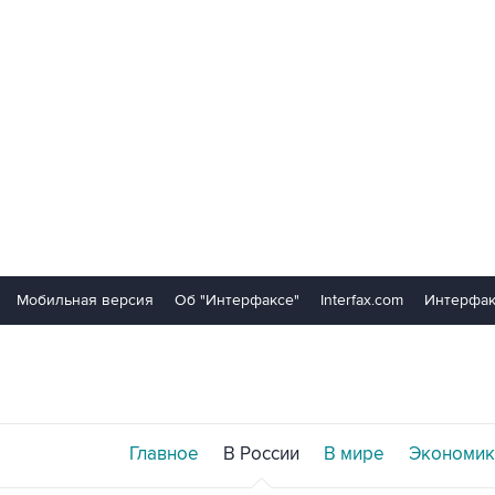
Мобильная версия
Об "Интерфаксе"
Interfax.com
Интерфак
Главное
В России
В мире
Экономик