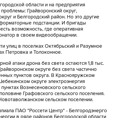
городской области и на предприятия
 проблемы: Грайворонский округ,
круг и Белгородский район. Но это другие
сформаторные подстанции. И бригады
е есть возможность, где оперативная
бернатор в своем видеообращении.
асти улиц в поселках Октябрьский и Разумное
ах Петровка и Толоконное.
ной атаки дрона без света остаются 1,8 тыс.
Грайворонском округе без света частично
енных пунктов округа. В Краснояружском
 Шебекинском округе электроэнергия
х пунктах Вознесеновского сельского
 половине Графовского сельского поселения.
 Новотаволжанском сельском поселении.
илиала ПАО "Россети Центр" - Белгородэнерго
нергии в ряде районов Белгородской области