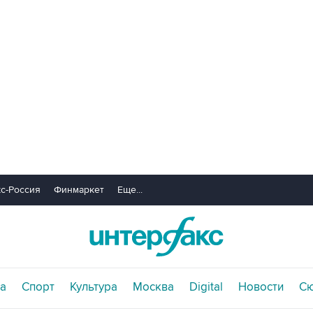
с-Россия
Финмаркет
Еще...
а
Спорт
Культура
Москва
Digital
Новости
С