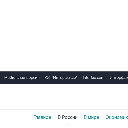
Мобильная версия
Об "Интерфаксе"
Interfax.com
Интерфак
Главное
В России
В мире
Экономик