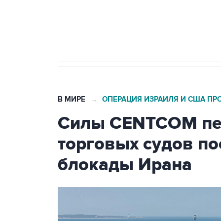
Кабмин РФ разрешил до 1 июля 
бензина Евро 2, Евро 3, Евро 4
В МИРЕ
ОПЕРАЦИЯ ИЗРАИЛЯ И США ПР
→
Силы CENTCOM пер
торговых судов п
блокады Ирана