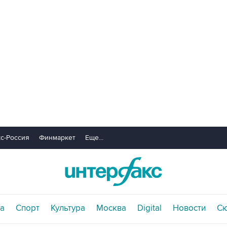
с-Россия
Финмаркет
Еще...
а
Спорт
Культура
Москва
Digital
Новости
С