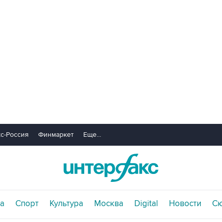
с-Россия
Финмаркет
Еще...
а
Спорт
Культура
Москва
Digital
Новости
С