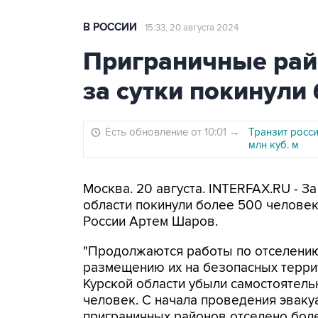
В РОССИИ
15:33, 20 августа 2024
Приграничные рай
за сутки покинули
Есть обновление от 10:01
→
Транзит росси
млн куб. м
Москва. 20 августа. INTERFAX.RU - З
области покинули более 500 челове
России Артем Шаров.
"Продолжаются работы по отселению
размещению их на безопасных террит
Курской области убыли самостоятел
человек. С начала проведения эваку
приграничных районов отселено более