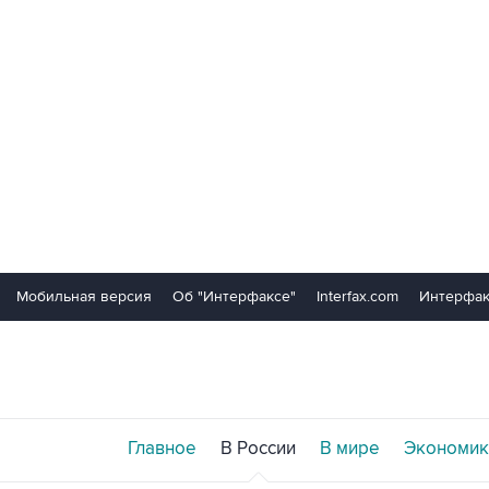
Мобильная версия
Об "Интерфаксе"
Interfax.com
Интерфак
Главное
В России
В мире
Экономик