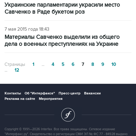
Украинские парламентарии украсили место
Савченко в Раде букетом роз
7 мая 2015 года 18:43
Материалы Савченко выделили из общего
дела о военных преступлениях на Украине
Страницы
1
...
4
5
6
7
8
9
10
...
12
Контакты
Об "Интерфаксе"
Пресс-центр
Вакансии
Реклама на сайте
Мероприятия
Copyright © 1991—2026 Interfax. Все права защищены. Сетевое издание
"Интерфакс.ру". Свидетельство о регистрации СМИ ЭЛ № ФС 77 - 84928 выдано