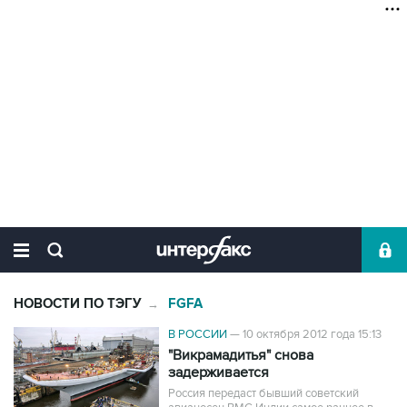
НОВОСТИ ПО ТЭГУ
FGFA
→
В РОССИИ
—
10 октября 2012 года 15:13
"Викрамадитья" снова
задерживается
Россия передаст бывший советский