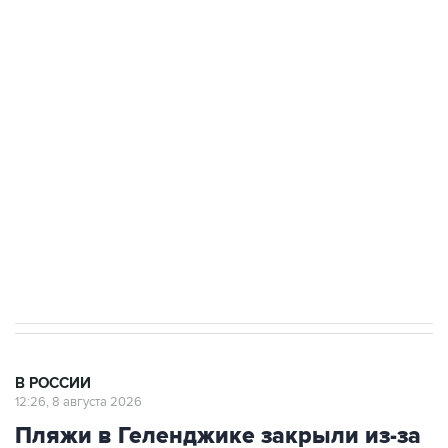
Росгвардии
Беспилотные технологии и ИИ на службе у
электросетевых объектов и агрокомплексов
Социальная реклама, АНО «Национальные приоритеты».
ИНН 7725383515 Erid: F7NfYUJCUneVdwcydK6A
Кабмин РФ разрешил до 1 июля 2027 года
импорт, выпуск и обращение бензина Евро 2,
Евро 3, Евро 4
В РОССИИ
12:26, 8 августа 2026
Пляжи в Геленджике закрыли из-за
угрозы атаки БПЛА