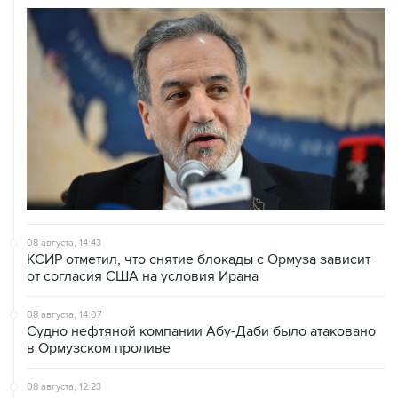
08 августа, 14:43
КСИР отметил, что снятие блокады с Ормуза зависит
от согласия США на условия Ирана
08 августа, 14:07
Судно нефтяной компании Абу-Даби было атаковано
в Ормузском проливе
08 августа, 12:23
Сенат США утвердил Тодда Бланша на пост
генпрокурора страны