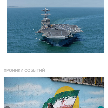
ХРОНИКИ СОБЫТИЙ
❮
❯