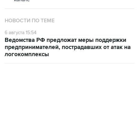
НОВОСТИ ПО ТЕМЕ
6 августа 15:54
Ведомства РФ предложат меры поддержки
предпринимателей, пострадавших от атак на
логокомплексы
30 июля 18:26
Новак и Орешкин поручили подготовить
меры поддержки бизнеса, пострадавшего от
атак на "РВБ"
НОВОСТИ
06 августа, 21:38