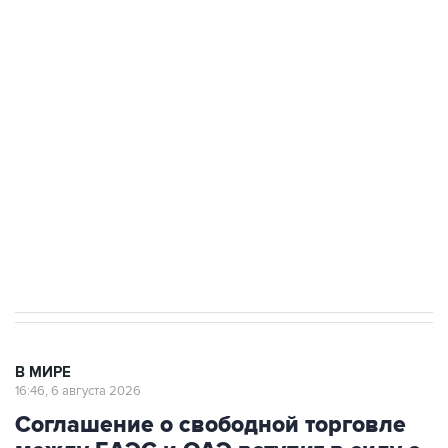
Путин сообщил о решении сосредоточить в
одних руках все службы тыла Минобороны
Как российские медицинские технологии
выходят на мировые рынки
Социальная реклама, АНО «Национальные приоритеты».
ИНН 7725383515 Erid: F7NfYUJCUneVdTRF8PRs
Трамп заявил, что переговоры с Ираном
начнутся в понедельник
В МИРЕ
16:46, 6 августа 2026
Соглашение о свободной торговле