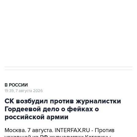
электросетевых объектов и агрокомплексов
Социальная реклама, АНО «Национальные приоритеты».
ИНН 7725383515 Erid: F7NfYUJCUneVdwcydK6A
Аксенов сообщил о четвертом погибшем в
результате атаки ВСУ на Крым
В РОССИИ
19:39, 7 августа 2026
СК возбудил против журналистки
Гордеевой дело о фейках о
российской армии
Москва. 7 августа. INTERFAX.RU - Против
уехавшей из РФ журналистки Катерины
Гордеевой (
признана иноагентом
) возбуждено