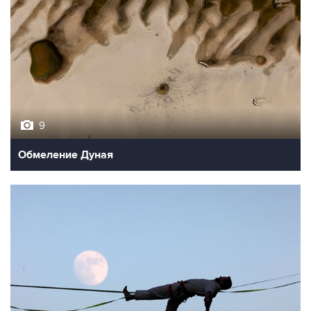
9
Обмеление Дуная