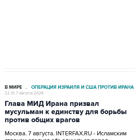
Беспилотные технологии и ИИ на службе у
электросетевых объектов и агрокомплексов
Социальная реклама, АНО «Национальные приоритеты».
ИНН 7725383515 Erid: F7NfYUJCUneVdwcydK6A
Кабмин РФ разрешил до 1 июля 2027 года
импорт, выпуск и обращение бензина Евро 2,
Евро 3, Евро 4
В МИРЕ
ОПЕРАЦИЯ ИЗРАИЛЯ И США ПРОТИВ ИРАНА
→
22:31, 7 августа 2026
Глава МИД Ирана призвал
мусульман к единству для борьбы
против общих врагов
Москва. 7 августа. INTERFAX.RU - Исламским