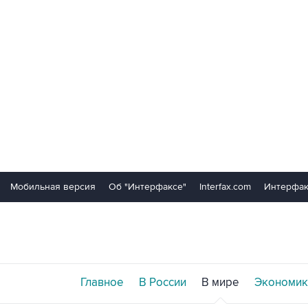
Мобильная версия
Об "Интерфаксе"
Interfax.com
Интерфак
Главное
В России
В мире
Экономик