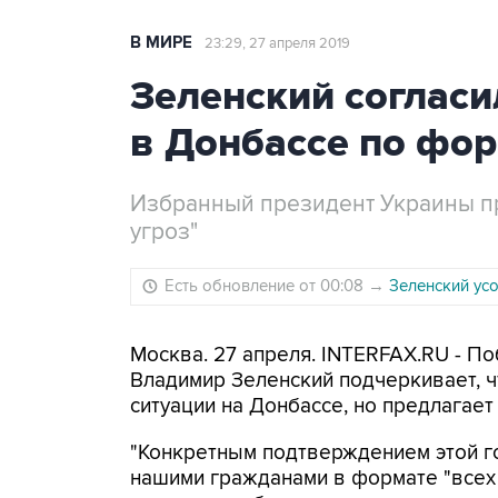
В МИРЕ
23:29, 27 апреля 2019
Зеленский соглас
в Донбассе по фор
Избранный президент Украины про
угроз"
Есть обновление от 00:08
→
Зеленский усо
Москва. 27 апреля. INTERFAX.RU - 
Владимир Зеленский подчеркивает, ч
ситуации на Донбассе, но предлагает 
"Конкретным подтверждением этой г
нашими гражданами в формате "всех 