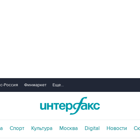
с-Россия
Финмаркет
Еще...
а
Спорт
Культура
Москва
Digital
Новости
С