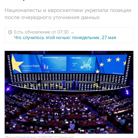
Националисты и евроскептики укрепили позиции
после очередного уточнения данных
Есть обновление от 07:30
→
Что случилось этой ночью: понедельник, 27 мая
/ftproot/textphotos/2019/05/27/epar.jpg