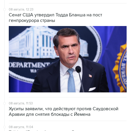
Сенат США утвердил Тодда Бланша на пост
генпрокурора страны
08 августа, 11:53
Хуситы заявили, что действуют против Саудовской
Аравии для снятия блокады с Йемена
08 августа, 11:04
Тайфун "Долфин" достиг юга Японии, пострадали пять
человек