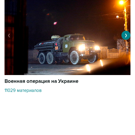
❮
❯
Военная операция на Украине
О
11029 материалов
3
Контакты
Об "Интерфаксе"
Пресс-центр
Вакансии
Реклама на сайте
Мероприятия