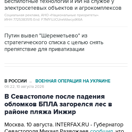
Социальная реклама, АНО «Национальные приоритеты».
ИНН 7725383515 Erid: F7NfYUJCUneVdwcydK6A
Путин вывел "Шереметьево" из
стратегического списка с целью снять
препятствие для приватизации
В РОССИИ
ВОЕННАЯ ОПЕРАЦИЯ НА УКРАИНЕ
→
06:22, 10 августа 2026
В Севастополе после падения
обломков БПЛА загорелся лес в
районе пляжа Инжир
Москва. 10 августа. INTERFAX.RU - Губернатор
Севастополя Михаил Развожаев
сообщил
, что
число беспилотников, сбитых над городом,