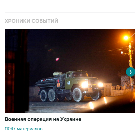
ХРОНИКИ СОБЫТИЙ
❮
❯
Военная операция на Украине
О
11047 материалов
2